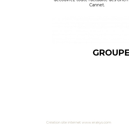
inconnu s'échappe...
d'épreuves.
Cannet.
Réalisation :
Antonin
Réalisation :
Chr
Baudry
Nolan...
Acteurs :
Simon Abkarian,
Acteurs :
Matt 
Simon...
Tom Holland,...
Dans votre cinéma
:
Dans votre ci
07/08/2026
05/08/2026
Date de sortie :
Date de sor
03/06/2026
15/07/2026
GROUPE
Création site internet www.erakys.com