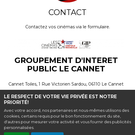
CONTACT
Contactez vos cinémas via le formulaire.
GROUPEMENT D'INTERET
PUBLIC LE CANNET
Cannet Toiles, 1 Rue Victorien Sardou, 06110 Le Cannet
Cinétoile Rocheville, 2 Chemin de Perier, 06110 Le
LE RESPECT DE VOTRE VIE PRIVÉE EST NOTRE
PRIORITÉ!
Cannet
Avec votre accord, nos partenaires et nous-mêmes utilisons des
|
Mentions légales
cookies, certains requis pour le bon fonctionnement du site,
d'autres pour mesurer votre activité et vous fournir des publicités
Contact
| Tel : 04 92 18 21 65
personnalisées.
Politique de confidentialité